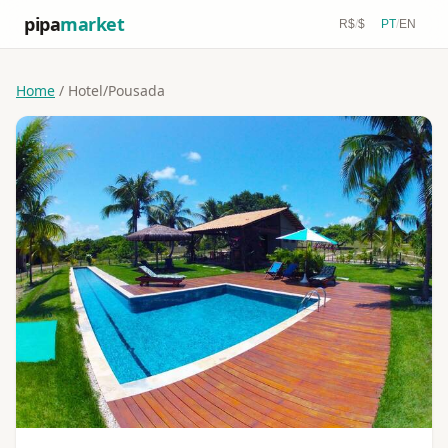
pipa
market
R$
/
$
PT
/
EN
Home
/ Hotel/Pousada