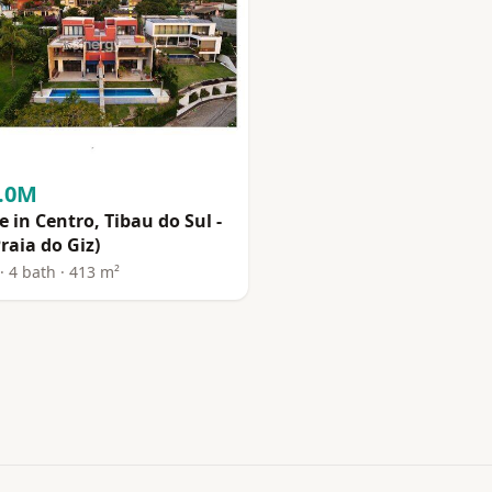
3.0M
 in Centro, Tibau do Sul -
raia do Giz)
· 4 bath · 413 m²