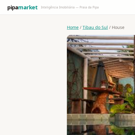
pipa
market
Inteligência Imobiliária — Praia da Pipa
Home
/
Tibau do Sul
/ House