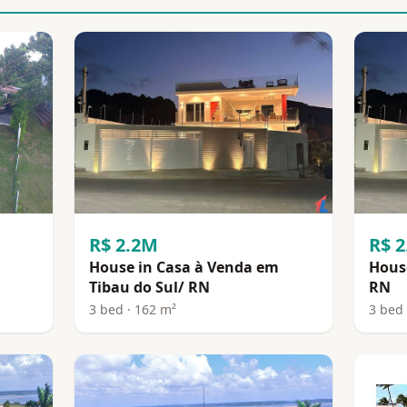
R$ 2.2M
R$ 
House in Casa à Venda em
House
Tibau do Sul/ RN
RN
3 bed · 162 m²
3 bed 