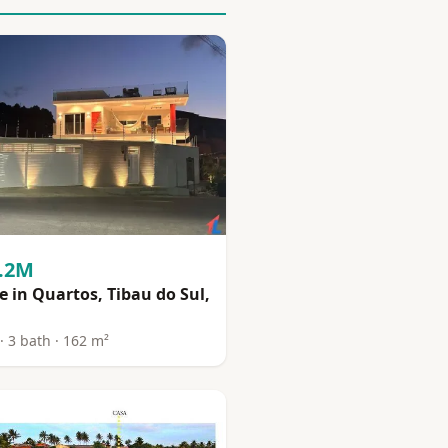
2.2M
 in Quartos, Tibau do Sul,
· 3 bath · 162 m²