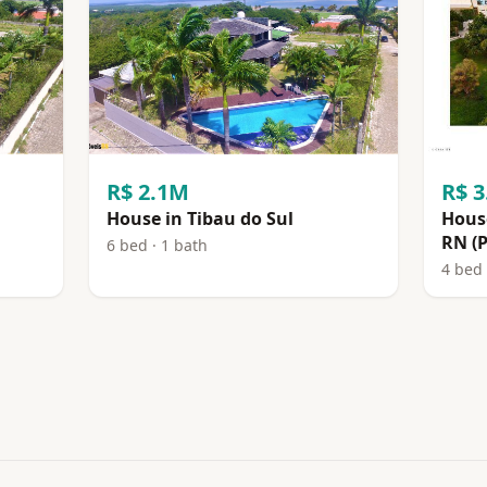
R$ 2.1M
R$ 
House in Tibau do Sul
House
RN (P
6 bed · 1 bath
4 bed 