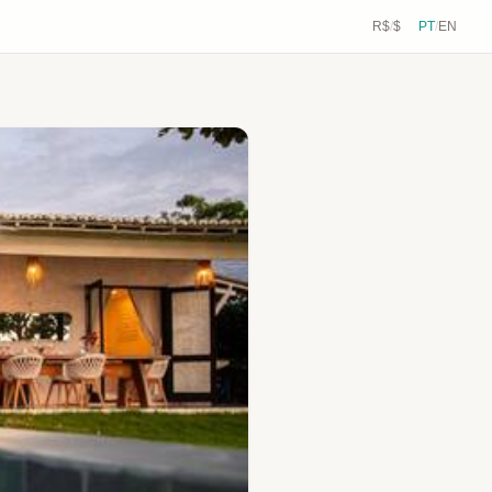
R$
/
$
PT
/
EN