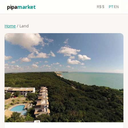
pipa
market
R$
/
$
PT
/
EN
Home
/ Land