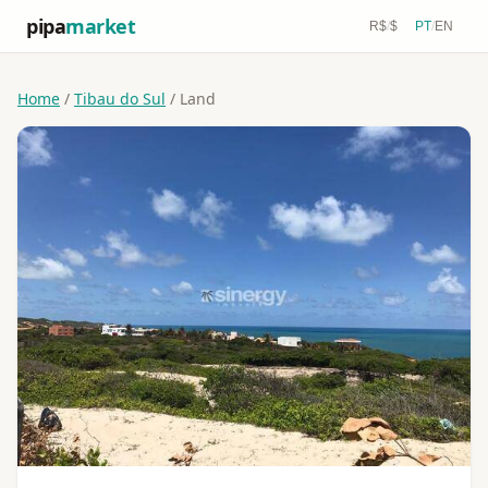
pipa
market
R$
/
$
PT
/
EN
Home
/
Tibau do Sul
/ Land