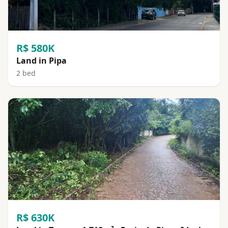
R$ 580K
Land in Pipa
2 bed
R$ 630K