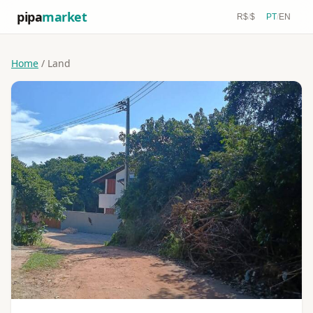
pipa
market
R$
/
$
PT
/
EN
Home
/ Land