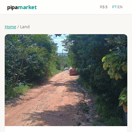
pipa
market
R$
/
$
PT
/
EN
Home
/ Land