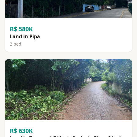
R$ 580K
Land in Pipa
2 bed
R$ 630K