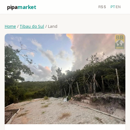
pipa
market
R$
/
$
PT
/
EN
Home
/
Tibau do Sul
/ Land