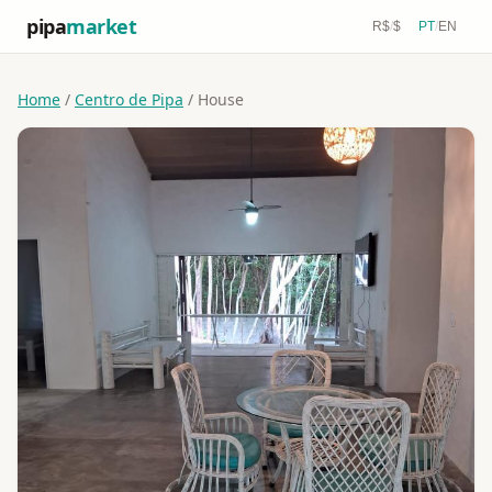
pipa
market
R$
/
$
PT
/
EN
Home
/
Centro de Pipa
/ House