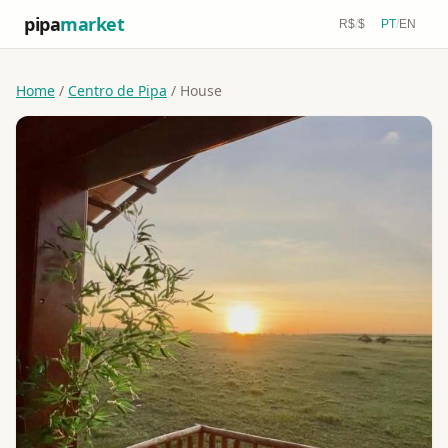
pipa
market
R$
/
$
PT
/
EN
Home
/
Centro de Pipa
/ House