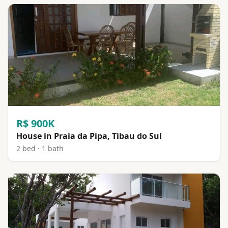
R$ 900K
House in Praia da Pipa, Tibau do Sul
2 bed · 1 bath