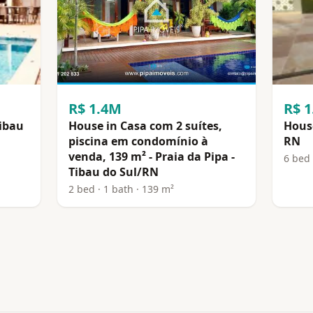
R$ 1.4M
R$ 
Tibau
House in Casa com 2 suítes,
House
piscina em condomínio à
RN
venda, 139 m² - Praia da Pipa -
6 bed 
Tibau do Sul/RN
2 bed · 1 bath · 139 m²