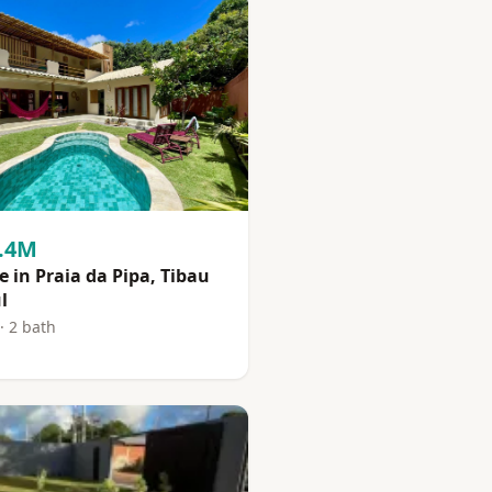
1.4M
 in Praia da Pipa, Tibau
l
· 2 bath