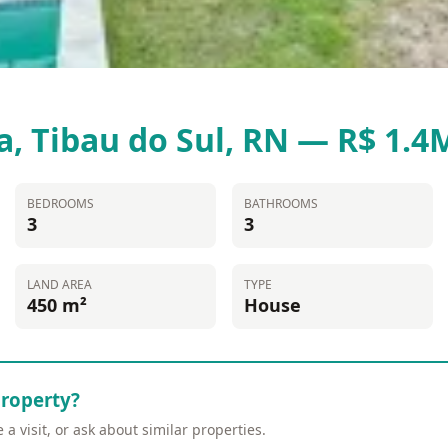
a, Tibau do Sul, RN — R$ 1.4
BEDROOMS
BATHROOMS
3
3
LAND AREA
TYPE
450 m²
House
property?
a visit, or ask about similar properties.