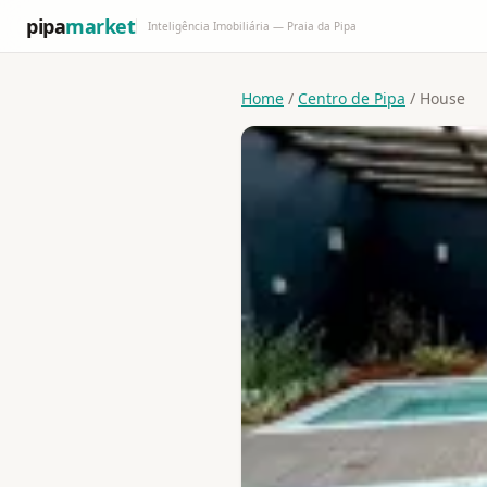
pipa
market
Inteligência Imobiliária — Praia da Pipa
Home
/
Centro de Pipa
/ House