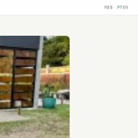
R$
/
$
PT
/
EN