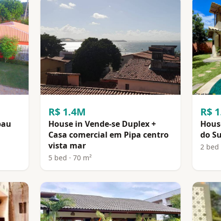
R$ 1.4M
R$ 
bau
House in Vende-se Duplex +
House
Casa comercial em Pipa centro
do Su
vista mar
2 bed 
5 bed · 70 m²