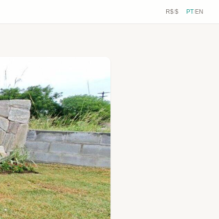
R$
/
$
PT
/
EN