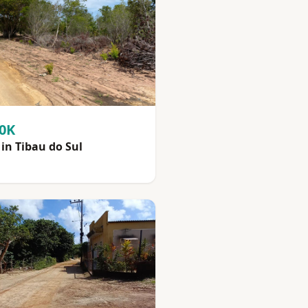
90K
in Tibau do Sul