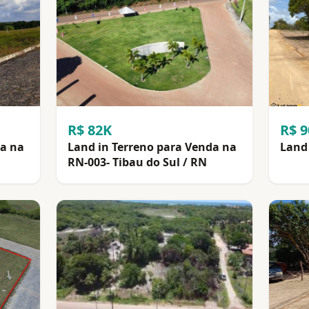
R$ 82K
R$ 
da na
Land in Terreno para Venda na
Land 
RN-003- Tibau do Sul / RN