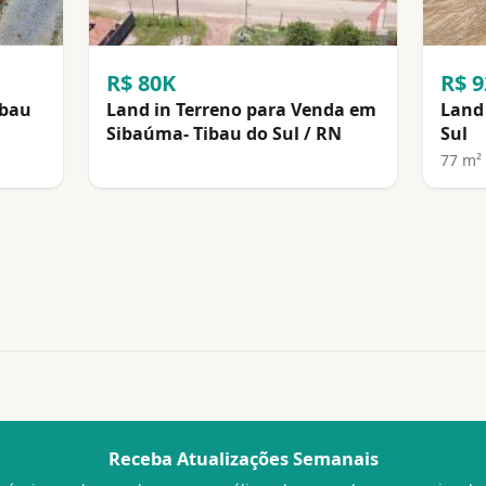
R$ 80K
R$ 
ibau
Land in Terreno para Venda em
Land 
Sibaúma- Tibau do Sul / RN
Sul
77 m²
Receba Atualizações Semanais