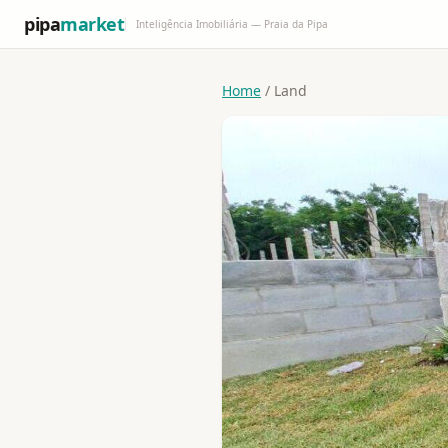
pipa
market
Inteligência Imobiliária — Praia da Pipa
Home
/ Land