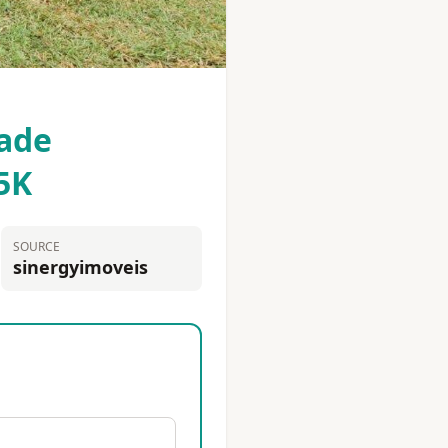
dade
5K
SOURCE
sinergyimoveis