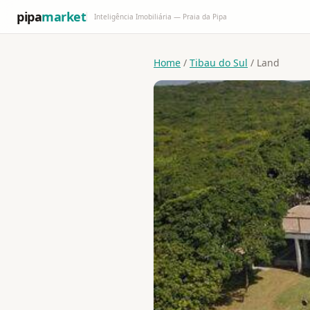
pipa
market
Inteligência Imobiliária — Praia da Pipa
Home
/
Tibau do Sul
/ Land