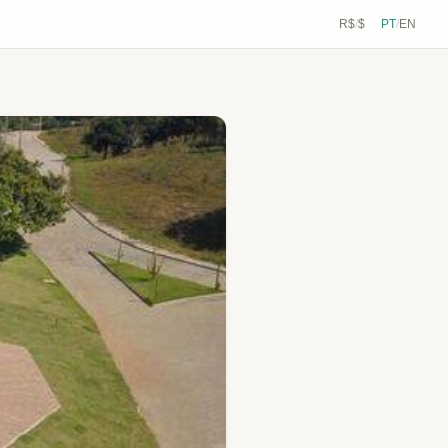
R$
/
$
PT
/
EN