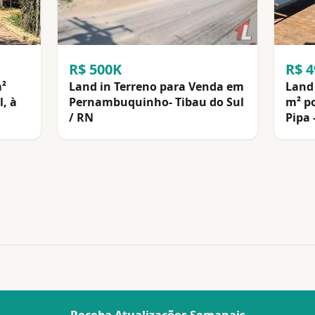
R$ 500K
R$ 
m²
Land in Terreno para Venda em
Land 
l, à
Pernambuquinho- Tibau do Sul
m² po
/ RN
Pipa 
Receba Atualizações Semanais