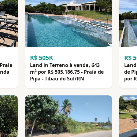
R$ 505K
R$ 
 Praia
Land in Terreno à venda, 643
Land 
enda
m² por R$ 505.186,75 - Praia de
de Pi
Pipa - Tibau do Sul/RN
por R