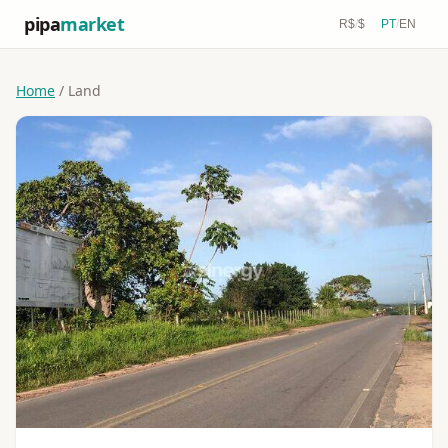
pipa
market
R$
/
$
PT
/
EN
Home
/ Land