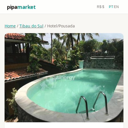
pipa
market
R$
/
$
PT
/
EN
Home
/
Tibau do Sul
/ Hotel/Pousada