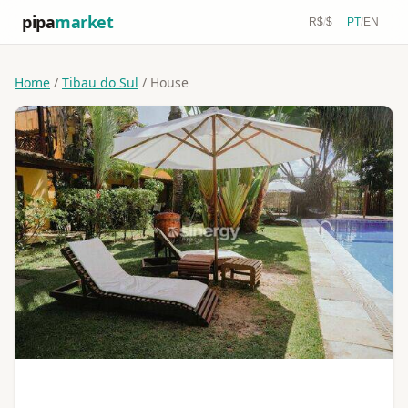
pipa
market
R$
/
$
PT
/
EN
Home
/
Tibau do Sul
/ House