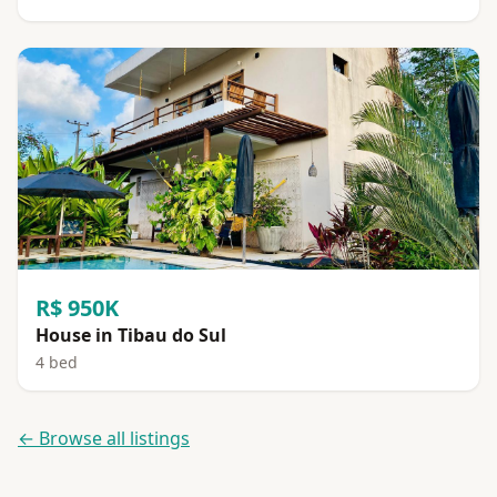
R$ 950K
House in Tibau do Sul
4 bed
← Browse all listings