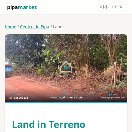
pipa
market
R$
/
$
PT
/
EN
Home
/
Centro de Pipa
/ Land
Land in Terreno