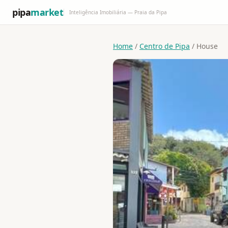
pipa
market
Inteligência Imobiliária — Praia da Pipa
Home
/
Centro de Pipa
/ House