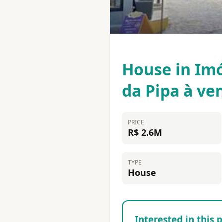
House in Imó
da Pipa à ve
PRICE
R$ 2.6M
TYPE
House
Interested in this 