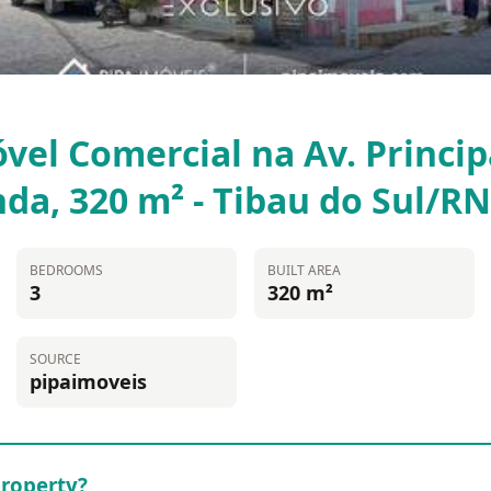
vel Comercial na Av. Princip
nda, 320 m² - Tibau do Sul/R
BEDROOMS
BUILT AREA
3
320 m²
SOURCE
pipaimoveis
property?