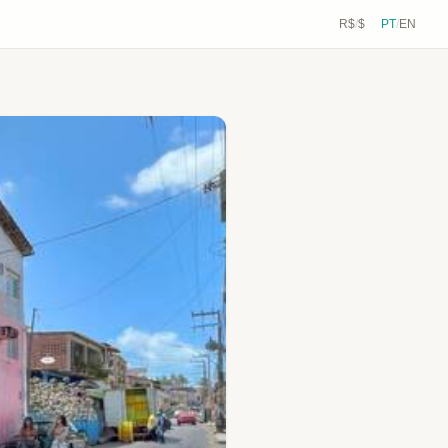
R$
/
$
PT
/
EN