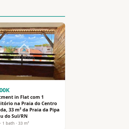
400K
tment in Flat com 1
tório na Praia do Centro
da, 33 m² da Praia da Pipa
au do Sul/RN
· 1 bath · 33 m²