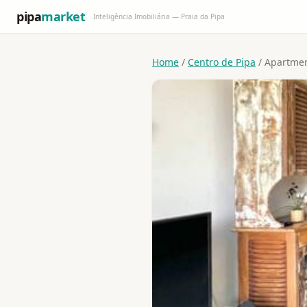
pipa
market
Inteligência Imobiliária — Praia da Pipa
Home
/
Centro de Pipa
/ Apartme