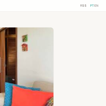
R$
/
$
PT
/
EN