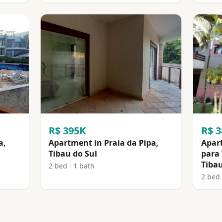
R$ 395K
R$ 
a,
Apartment in Praia da Pipa,
Apar
Tibau do Sul
para 
Tibau
2 bed · 1 bath
2 bed 