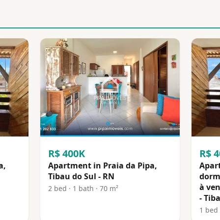
R$ 400K
R$ 
a,
Apartment in Praia da Pipa,
Apar
Tibau do Sul - RN
dormi
à ven
2 bed · 1 bath · 70 m²
- Tib
1 bed 