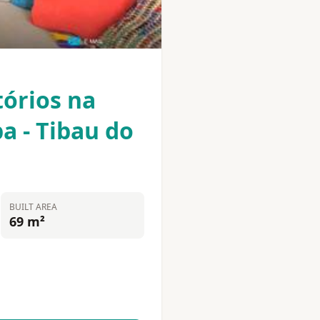
órios na
pa - Tibau do
BUILT AREA
69 m²