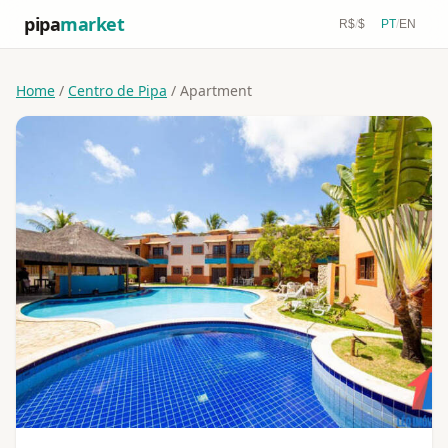
pipa
market
R$
/
$
PT
/
EN
Home
/
Centro de Pipa
/ Apartment