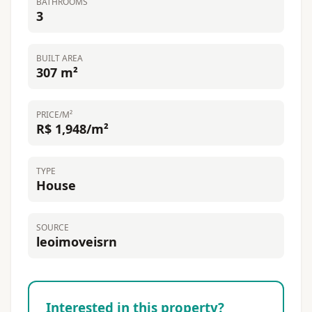
BATHROOMS
3
BUILT AREA
307 m²
PRICE/M²
R$ 1,948/m²
TYPE
House
SOURCE
leoimoveisrn
Interested in this property?