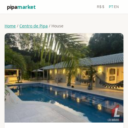
pipa
market
R$
/
$
PT
/
EN
Home
/
Centro de Pipa
/ House