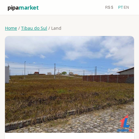
pipa
market
R$
/
$
PT
/
EN
Home
/
Tibau do Sul
/ Land