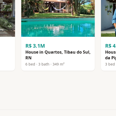
R$ 3.1M
R$ 
House in Quartos, Tibau do Sul,
House
RN
da Pi
6 bed · 3 bath · 349 m²
3 bed 