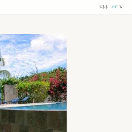
R$
/
$
PT
/
EN