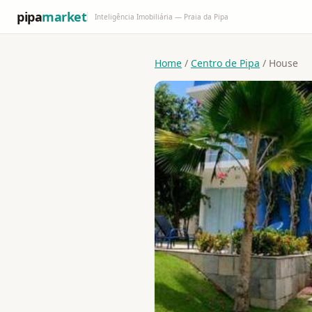
pipa
market
Inteligência Imobiliária — Praia da Pipa
Home
/
Centro de Pipa
/ House