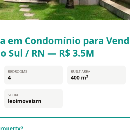
sa em Condomínio para Venda
do Sul / RN — R$ 3.5M
BEDROOMS
BUILT AREA
4
400 m²
SOURCE
leoimoveisrn
property?