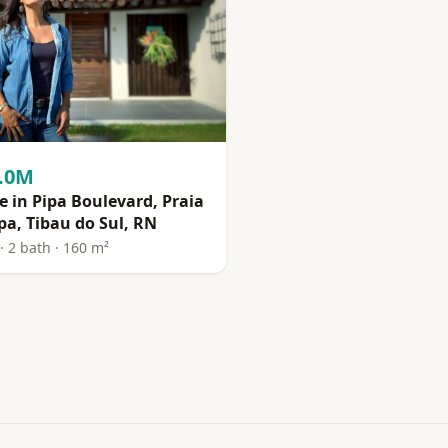
4.0M
 in Pipa Boulevard, Praia
pa, Tibau do Sul, RN
· 2 bath · 160 m²