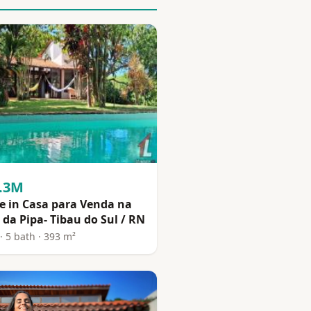
3.3M
e in Casa para Venda na
 da Pipa- Tibau do Sul / RN
· 5 bath · 393 m²