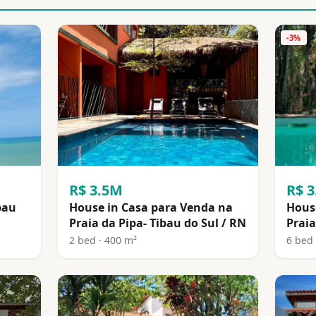
-3%
R$ 3.5M
R$ 
bau
House in Casa para Venda na
Hous
Praia da Pipa- Tibau do Sul / RN
Praia
2 bed · 400 m²
6 bed 