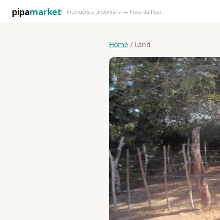
pipa
market
Inteligência Imobiliária — Praia da Pipa
Home
/ Land