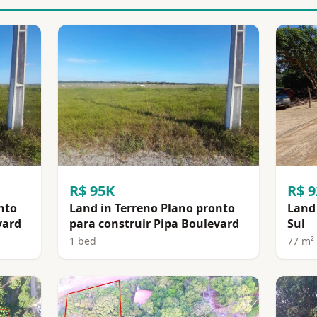
R$ 95K
R$ 
nto
Land in Terreno Plano pronto
Land 
vard
para construir Pipa Boulevard
Sul
1 bed
77 m²