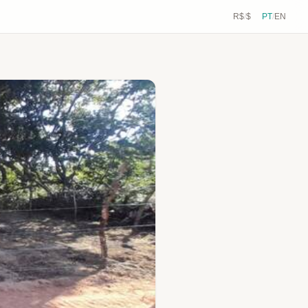
R$
/
$
PT
/
EN