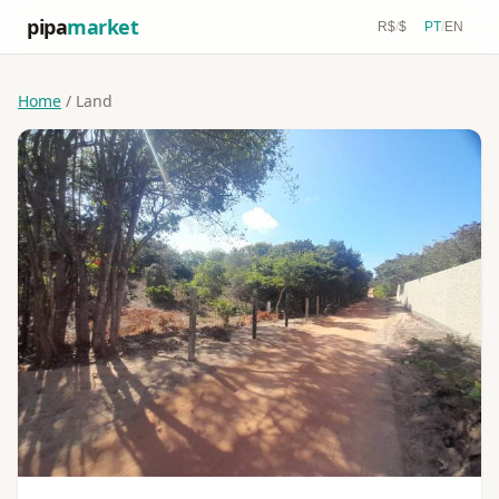
pipa
market
R$
/
$
PT
/
EN
Home
/ Land