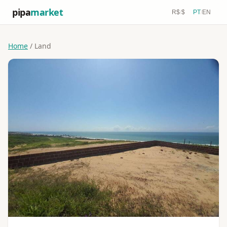
pipa
market
R$
/
$
PT
/
EN
Home
/ Land