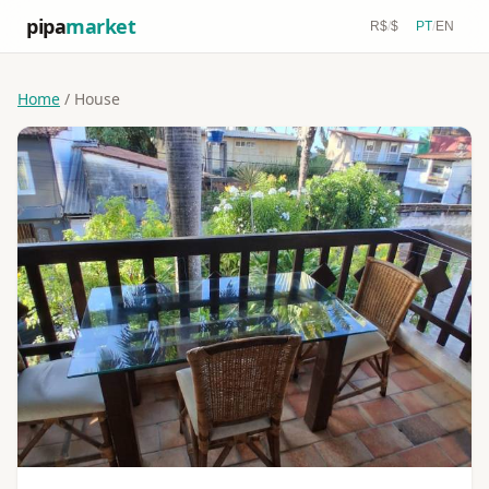
pipa
market
R$
/
$
PT
/
EN
Home
/ House