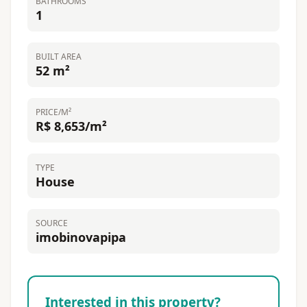
BATHROOMS
1
BUILT AREA
52 m²
PRICE/M²
R$ 8,653/m²
TYPE
House
SOURCE
imobinovapipa
Interested in this property?