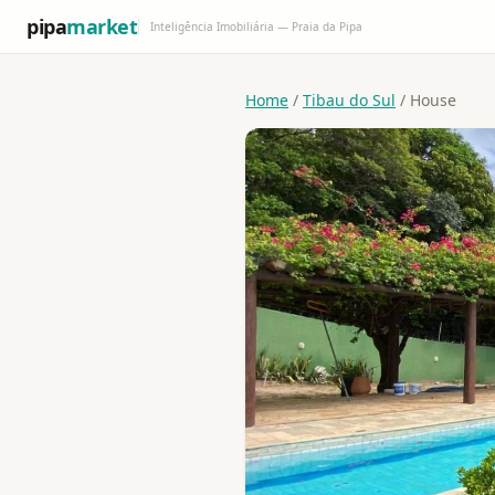
pipa
market
Inteligência Imobiliária — Praia da Pipa
Home
/
Tibau do Sul
/ House