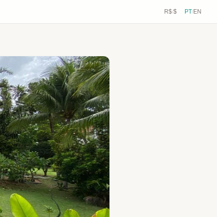
R$
/
$
PT
/
EN