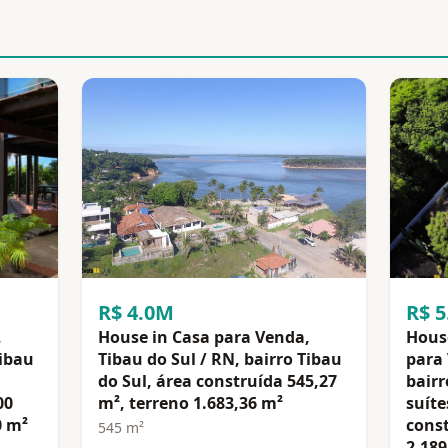
R$ 4.0M
R$ 
,
House in Casa para Venda,
Hous
Tibau
Tibau do Sul / RN, bairro Tibau
para 
do Sul, área construída 545,27
bairr
00
m², terreno 1.683,36 m²
suíte
0 m²
const
545 m²
2.189