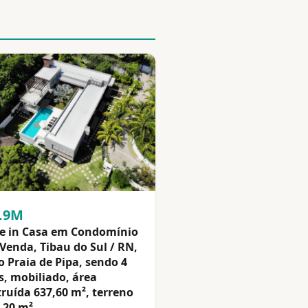
5.9M
e in Casa em Condomínio
Venda, Tibau do Sul / RN,
o Praia de Pipa, sendo 4
s, mobiliado, área
ruída 637,60 m², terreno
,20 m²