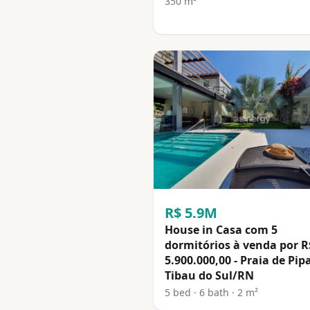
350 m²
R$ 5.9M
House in Casa com 5
dormitórios à venda por R
5.900.000,00 - Praia de Pipa
Tibau do Sul/RN
5 bed · 6 bath · 2 m²