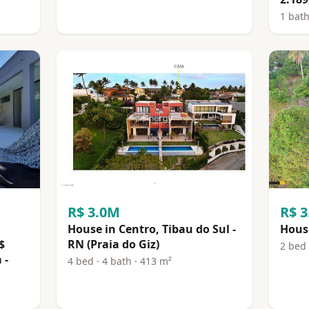
1 bath
R$ 3.0M
R$ 
House in Centro, Tibau do Sul -
House
$
RN (Praia do Giz)
2 bed 
 -
4 bed · 4 bath · 413 m²