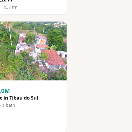
 · 637 m²
3.0M
 in Tibau do Sul
· 1 bath