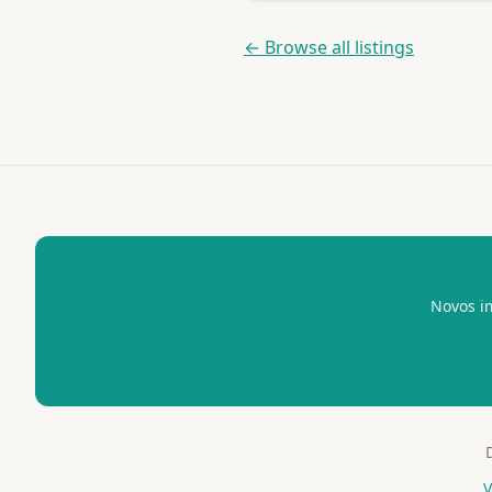
← Browse all listings
Novos i
V