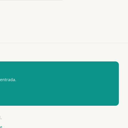
entrada.
.
re