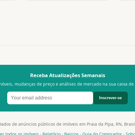
Receba Atualizações Semanais
móveis, mudanças de preço e análises de mercado na sua caixa de 
Inscrever-se
Dados de anúncios públicos de imóveis em Praia da Pipa, RN, Brasil
er todos os imóveis
·
Relatório
·
Bairros
·
Guia do Comprador
·
Sob