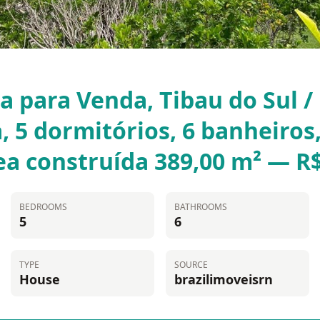
a para Venda, Tibau do Sul /
a, 5 dormitórios, 6 banheiros
a construída 389,00 m² — R
BEDROOMS
BATHROOMS
5
6
TYPE
SOURCE
House
brazilimoveisrn