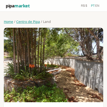
pipa
market
R$
/
$
PT
/
EN
Home
/
Centro de Pipa
/ Land