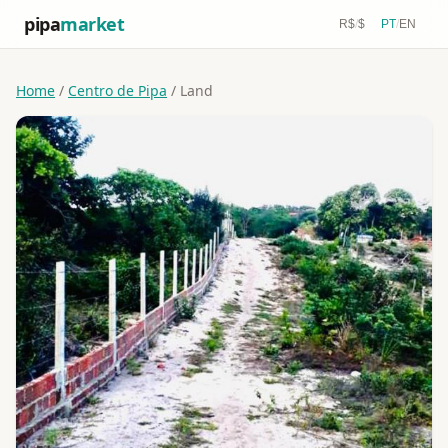
pipa
market
R$
/
$
PT
/
EN
Home
/
Centro de Pipa
/ Land