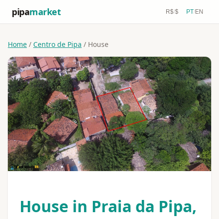
pipa
market
R$
/
$
PT
/
EN
Home
/
Centro de Pipa
/ House
House in Praia da Pipa,