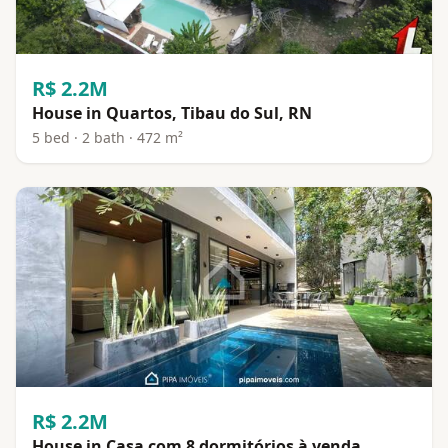
R$ 2.2M
House in Quartos, Tibau do Sul, RN
5 bed · 2 bath · 472 m²
R$ 2.2M
House in Casa com 8 dormitórios à venda,