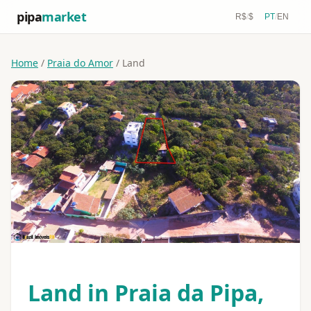
pipa
market
R$
/
$
PT
/
EN
Home
/
Praia do Amor
/ Land
Land in Praia da Pipa,