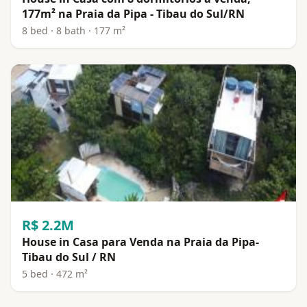
177m² na Praia da Pipa - Tibau do Sul/RN
8 bed · 8 bath · 177 m²
R$ 2.2M
House in Casa para Venda na Praia da Pipa-
Tibau do Sul / RN
5 bed · 472 m²