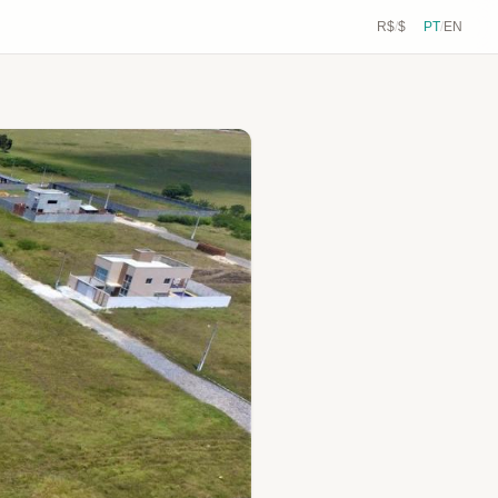
R$
/
$
PT
/
EN