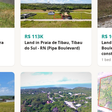
R$ 113K
R$ 
ra
Land in Praia de Tibau, Tibau
Land 
do Sul - RN (Pipa Boulevard)
Boul
const
1 bed