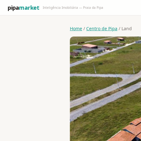
pipa
market
Inteligência Imobiliária — Praia da Pipa
Home
/
Centro de Pipa
/ Land