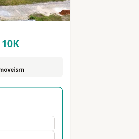
110K
imoveisrn