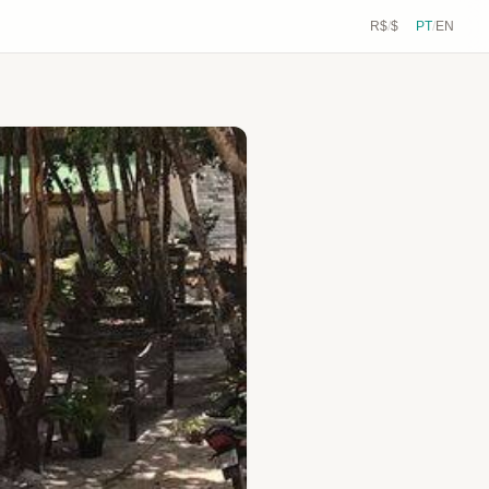
R$
/
$
PT
/
EN