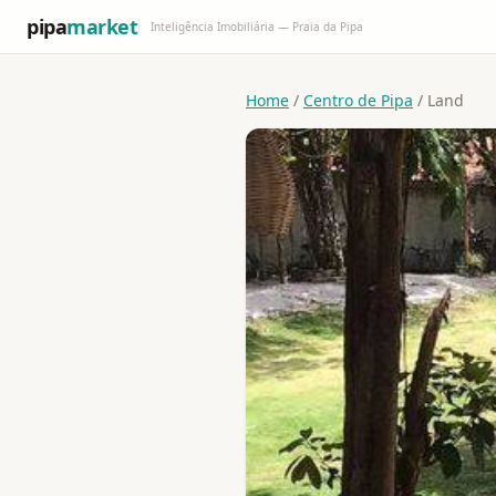
pipa
market
Inteligência Imobiliária — Praia da Pipa
Home
/
Centro de Pipa
/ Land