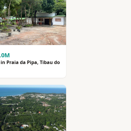
2.0M
in Praia da Pipa, Tibau do