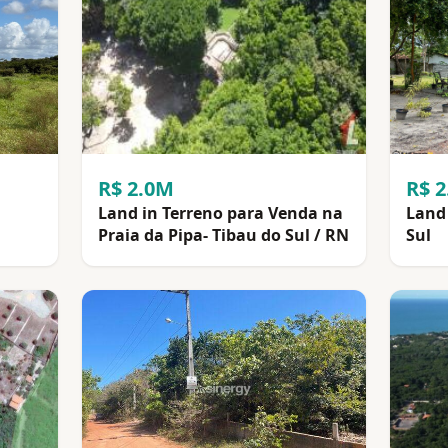
R$ 2.0M
R$ 
Land in Terreno para Venda na
Land 
Praia da Pipa- Tibau do Sul / RN
Sul