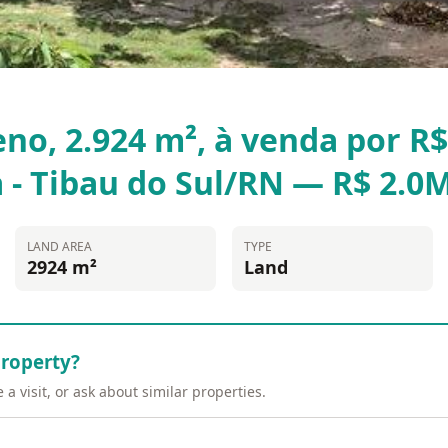
no, 2.924 m², à venda por R$ 
a - Tibau do Sul/RN — R$ 2.0
LAND AREA
TYPE
2924 m²
Land
property?
a visit, or ask about similar properties.